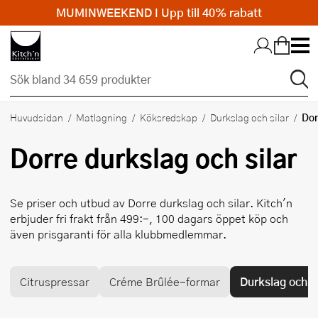
MUMINWEEKEND I Upp till 40% rabatt
Hopp till huvudinnehållet
Dor
Huvudsidan
Matlagning
Köksredskap
Durkslag och silar
Dorre
durkslag och silar
Se priser och utbud av
Dorre
durkslag och silar. Kitch'n
erbjuder fri frakt från 499:-, 100 dagars öppet köp och
även prisgaranti för alla klubbmedlemmar.
Citruspressar
Créme Brûlée-formar
Durkslag och si