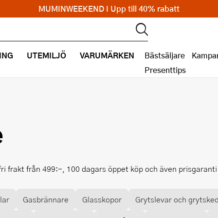
MUMINWEEKEND I Upp till 40% rabatt
ING
UTEMILJÖ
VARUMÄRKEN
Bästsäljare
Kampan
Presenttips
e
fri frakt från 499:-, 100 dagars öppet köp och även prisgarant
lar
Gasbrännare
Glasskopor
Grytslevar och grytske