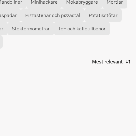
andoliner
Minihackare
Mokabryggare
Mortlar
aspadar
Pizzastenar och pizzastål
Potatisstötar
ar
Stektermometrar
Te- och kaffetillbehör