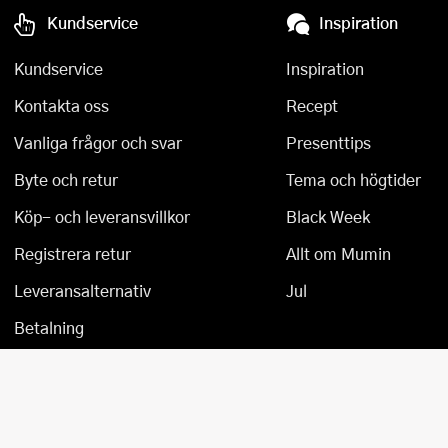
Kundservice
Inspiration
Övriga köksmaskiner
Salladsslungor
Kundservice
Inspiration
Saxar
Kontakta oss
Recept
Skalare
Vanliga frågor och svar
Presenttips
Skärbrädor
Byte och retur
Tema och högtider
Spiralizer
Köp- och leveransvillkor
Black Week
Stekpincetter
Registrera retur
Allt om Mumin
Stekspadar
Leveransalternativ
Jul
Betalning
Stektermometrar
Te- och kaffetillbehör
Timers