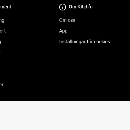
iment
Om Kitch'n
ng
Om oss
ort
App
g
Inställningar för cookies
g
er