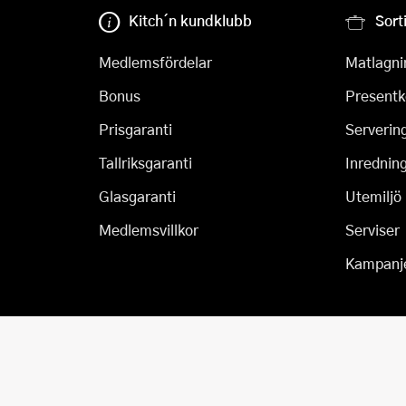
Kitch´n kundklubb
Sort
Medlemsfördelar
Matlagni
Bonus
Presentk
Prisgaranti
Serverin
Tallriksgaranti
Inrednin
Glasgaranti
Utemiljö
Medlemsvillkor
Serviser
Kampanj