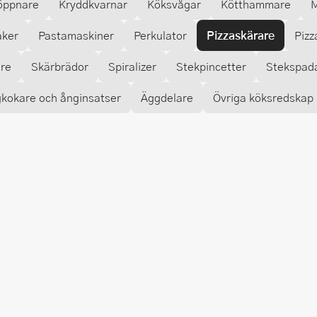
öppnare
Kryddkvarnar
Köksvågar
Kötthammare
M
aker
Pastamaskiner
Perkulator
Pizzaskärare
Pizz
are
Skärbrädor
Spiralizer
Stekpincetter
Stekspad
kokare och ånginsatser
Äggdelare
Övriga köksredskap