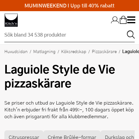
MUMINWEEKEND I Upp till 40% rabatt
Hopp till huvudinnehållet
Laguiole
Huvudsidan
Matlagning
Köksredskap
Pizzaskärare
Laguiole Style de Vie
pizzaskärare
Se priser och utbud av
Laguiole Style de Vie
pizzaskärare.
Kitch'n erbjuder fri frakt från 499:-, 100 dagars öppet köp
och även prisgaranti för alla klubbmedlemmar.
Citruspressar
Créme Brûlée-formar
Durkslag och si