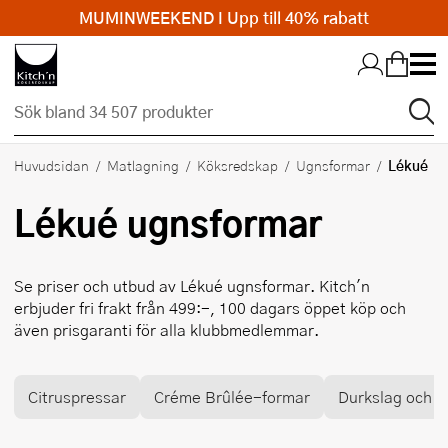
MUMINWEEKEND I Upp till 40% rabatt
Hopp till huvudinnehållet
Lékué
Huvudsidan
Matlagning
Köksredskap
Ugnsformar
Lékué
ugnsformar
Se priser och utbud av
Lékué
ugnsformar. Kitch'n
erbjuder fri frakt från 499:-, 100 dagars öppet köp och
även prisgaranti för alla klubbmedlemmar.
Citruspressar
Créme Brûlée-formar
Durkslag och si