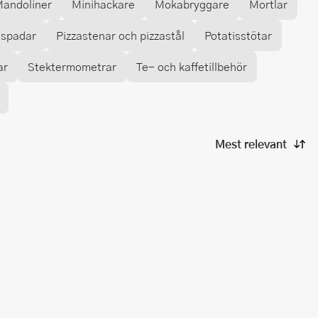
andoliner
Minihackare
Mokabryggare
Mortlar
aspadar
Pizzastenar och pizzastål
Potatisstötar
ar
Stektermometrar
Te- och kaffetillbehör