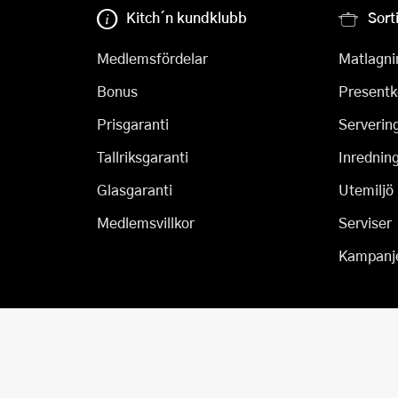
Kitch´n kundklubb
Sort
Medlemsfördelar
Matlagni
Bonus
Presentk
Prisgaranti
Serverin
Tallriksgaranti
Inrednin
Glasgaranti
Utemiljö
Medlemsvillkor
Serviser
Kampanj