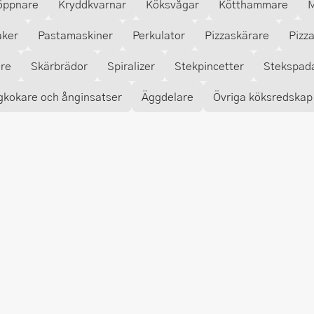
öppnare
Kryddkvarnar
Köksvågar
Kötthammare
M
aker
Pastamaskiner
Perkulator
Pizzaskärare
Pizz
are
Skärbrädor
Spiralizer
Stekpincetter
Stekspad
gkokare och ånginsatser
Äggdelare
Övriga köksredskap