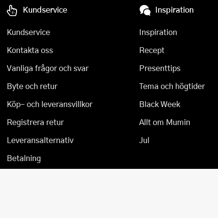
Kundservice
Inspiration
Övriga köksmaskiner
Salladsslungor
Kundservice
Inspiration
Saxar
Kontakta oss
Recept
Skalare
Vanliga frågor och svar
Presenttips
Skärbrädor
Byte och retur
Tema och högtider
Spiralizer
Köp- och leveransvillkor
Black Week
Stekpincetter
Registrera retur
Allt om Mumin
Leveransalternativ
Jul
Stekspadar
Betalning
Stektermometrar
Te- och kaffetillbehör
Timers