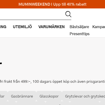
MUMINWEEKEND I Upp till 40% rabatt
ING
UTEMILJÖ
VARUMÄRKEN
Bästsäljare
Kampan
Presenttips
r
fri frakt från 499:-, 100 dagars öppet köp och även prisgarant
lar
Gasbrännare
Glasskopor
Grytslevar och grytske