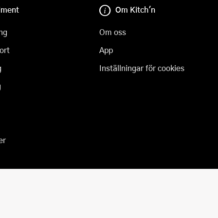
iment
Om Kitch'n
ng
Om oss
ort
App
g
Inställningar för cookies
g
er