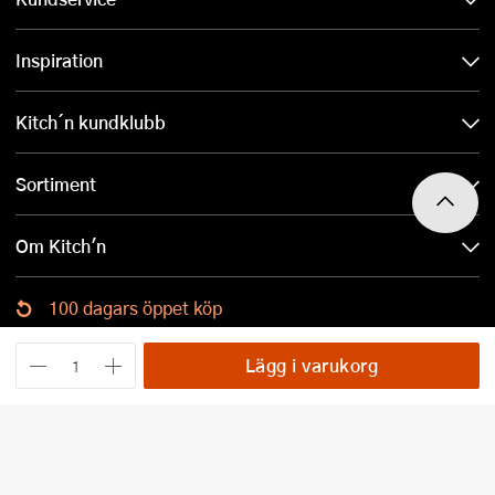
Inspiration
Kitch´n kundklubb
Sortiment
Om Kitch'n
100 dagars öppet köp
Ladda ned Kitch´n-appen
Lägg i varukorg