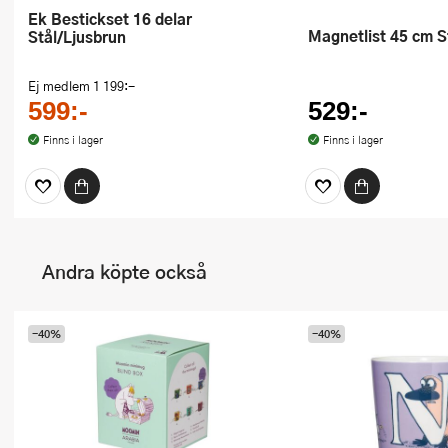
Ek Bestickset 16 delar
Magnetlist 45 cm S
Stål/Ljusbrun
Ej medlem
1 199:-
599:-
529:-
Finns i lager
Finns i lager
Andra köpte också
-40%
-40%