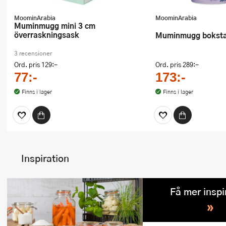
MoominArabia
MoominArabia
Muminmugg mini 3 cm
överraskningsask
Muminmugg bokstav
3 recensioner
Ord. pris
129:-
Ord. pris
289:-
77:-
173:-
Finns i lager
Finns i lager
Inspiration
Få mer inspi
»