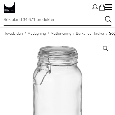
Hopp till huvudinnehållet
Sog
Huvudsidan
Matlagning
Matförvaring
Burkar och krukor