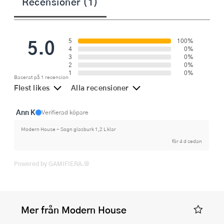
Recensioner (1)
5.0
5
100%
4
0%
3
0%
2
0%
1
0%
Baserat på 1 recension
Flest likes
Alla recensioner
Ann K
Verifierad köpare
Modern House - Sogn glasburk 1,2 L klar
för 4 d sedan
Powered by GAMIFIERA.®
Mer från Modern House