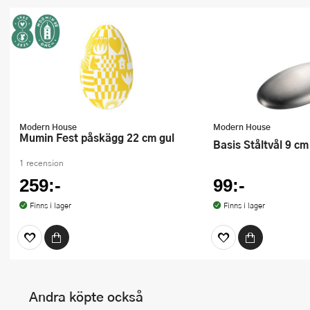
Modern House
Modern House
Mumin Fest påskägg 22 cm gul
Basis Ståltvål 9 c
1 recension
259:-
99:-
Finns i lager
Finns i lager
Andra köpte också