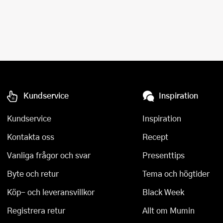
Tårtdekorationer
Smörgåsgrillar och bordsgrillar
Nötknäckare
Tygpåsar
Ätbara tårtdekorationer
Sous vide
Oljeflaska och dressingshaker
Övriga bakredskap
Stavmixer
Pastamaskiner
Stekplatta
Perkulator
Kundservice
Inspiration
Svamptork och frukttork
Pizzaskärare
Kundservice
Inspiration
Vakuumförpackare
Pizzaspadar
Kontakta oss
Recept
Vattenkokare
Pizzastenar och pizzastål
Vanliga frågor och svar
Presenttips
Vitvaror
Potatisstötar
Byte och retur
Tema och högtider
Köp- och leveransvillkor
Våffeljärn
Pour Over
Black Week
Registrera retur
Allt om Mumin
Äggkokare
Rivjärn