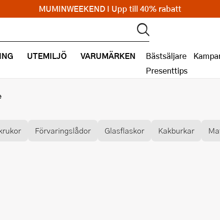
MUMINWEEKEND I Upp till 40% rabatt
ING
UTEMILJÖ
VARUMÄRKEN
Bästsäljare
Kampan
Presenttips
e
krukor
Förvaringslådor
Glasflaskor
Kakburkar
Ma