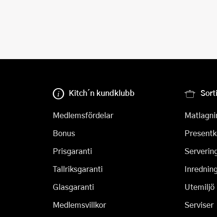
Kitch´n kundklubb
Sort
Medlemsfördelar
Matlagni
Bonus
Presentk
Prisgaranti
Serverin
Tallriksgaranti
Inrednin
Glasgaranti
Utemiljö
Medlemsvillkor
Serviser