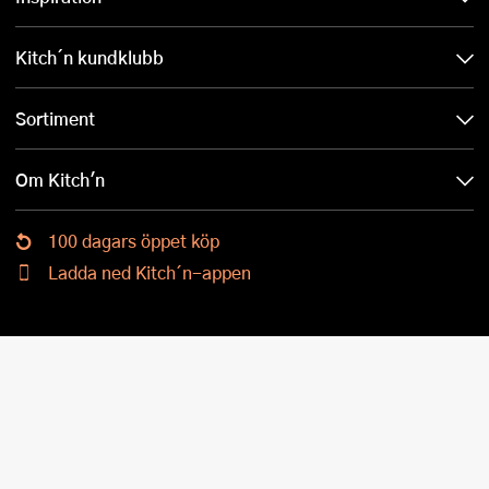
Kitch´n kundklubb
Sortiment
Om Kitch'n
100 dagars öppet köp
Ladda ned Kitch´n-appen