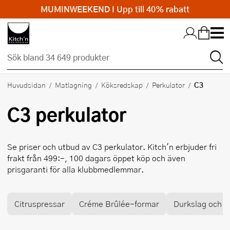
MUMINWEEKEND I Upp till 40% rabatt
Hopp till huvudinnehållet
C3
Huvudsidan
Matlagning
Köksredskap
Perkulator
C3
perkulator
Se priser och utbud av
C3
perkulator. Kitch'n erbjuder fri
frakt från 499:-, 100 dagars öppet köp och även
prisgaranti för alla klubbmedlemmar.
Citruspressar
Créme Brûlée-formar
Durkslag och si