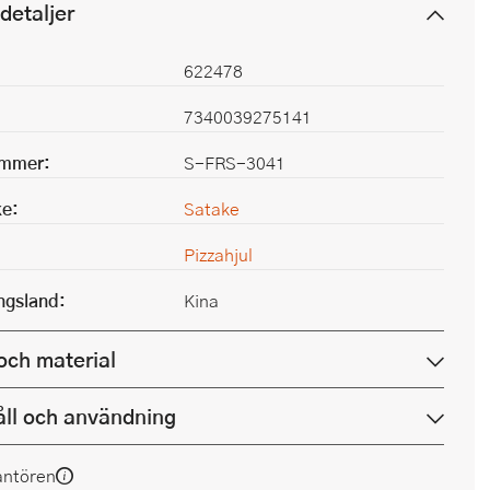
detaljer
622478
7340039275141
ummer:
S-FRS-3041
e:
Satake
Pizzahjul
ingsland:
Kina
och material
ll och användning
antören