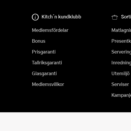
Kitch´n kundklubb
Sort
Medlemsfördelar
Matlagni
Bonus
Presentk
Prisgaranti
Serverin
Tallriksgaranti
Inrednin
Glasgaranti
Utemiljö
Medlemsvillkor
Serviser
Kampanj