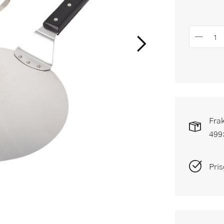
Frak
499
Pris