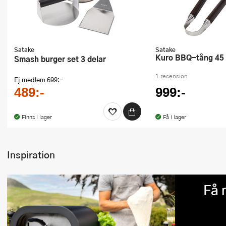
Satake
Satake
Kuro BBQ-tång 45 
Smash burger set 3 delar
1 recension
Ej medlem
699:-
489:-
999:-
Finns i lager
Få i lager
Inspiration
Få 