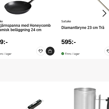
ke
Satake
Diamantbryne 23 cm Trä
amisk beläggning 24 cm
9:-
595:-
nns i lager
Finns i lager