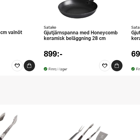
Satake
Sata
 cm valnöt
Gjutjärnspanna med Honeycomb
Gjutjärnspanna med Honeycomb
keramisk beläggning 28 cm
ker
899:-
69
Finns i lager
Fi