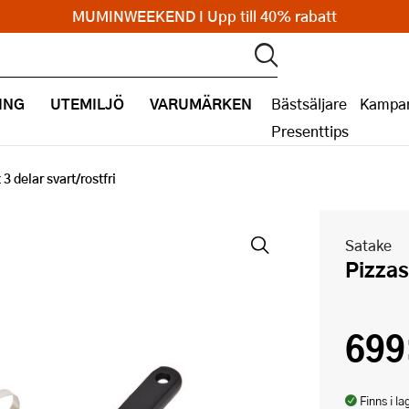
MUMINWEEKEND I Upp till 40% rabatt
ING
UTEMILJÖ
VARUMÄRKEN
Bästsäljare
Kampan
Presenttips
 3 delar svart/rostfri
Satake
Pizza
699
Finns i la