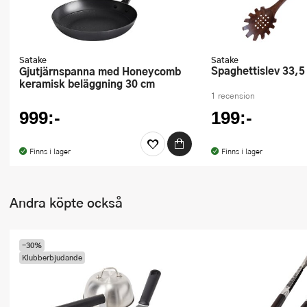
Ugnsformar
Vispar
Satake
Satake
Spaghettislev 33,5
Gjutjärnspanna med Honeycomb
Vitlökspressar
keramisk beläggning 30 cm
1 recension
Ångkokare och ånginsatser
999:-
199:-
Äggdelare
Finns i lager
Finns i lager
Övriga köksredskap
Andra köpte också
-30%
Klubberbjudande