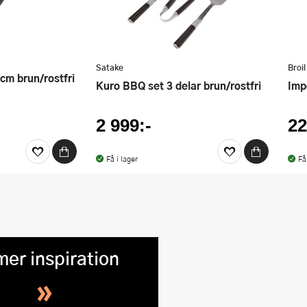
Satake
Broil
cm brun/rostfri
Kuro BBQ set 3 delar brun/rostfri
Imp
2 999:-
22
Få i lager
Få
mer inspiration
»