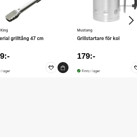
 King
Mustang
erial grilltång 47 cm
Grillstartare för kol
9:-
179:-
 i lager
Finns i lager