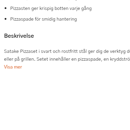
Pizzasten ger krispig botten varje gång
Tårtdekorationer
Smörgåsgrillar och bordsgrillar
Nötknäckare
Tygpåsar
Pizzaspade för smidig hantering
Ätbara tårtdekorationer
Sous vide
Oljeflaska och dressingshaker
Beskrivelse
Övriga bakredskap
Stavmixer
Pastamaskiner
Stekplatta
Perkulator
Satake Pizzaset i svart och rostfritt stål ger dig de verktyg
eller på grillen. Setet innehåller en pizzaspade, en kryddströ
Svamptork och frukttork
Pizzaskärare
Visa mer
Vakuumförpackare
Pizzaspadar
Vattenkokare
Pizzastenar och pizzastål
Vitvaror
Potatisstötar
Våffeljärn
Pour Over
Äggkokare
Rivjärn