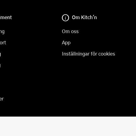
iment
Om Kitch'n
ng
Om oss
ort
App
g
Inställningar för cookies
g
er