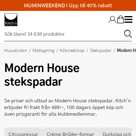
MUMINWEEKEND I Upp till 40% rabatt
Hopp till huvudinnehållet
Modern H
Huvudsidan
Matlagning
Köksredskap
Stekspadar
Modern House
stekspadar
Se priser och utbud av
Modern House
stekspadar. Kitch'n
erbjuder fri frakt från 499:-, 100 dagars öppet köp och
även prisgaranti för alla klubbmedlemmar.
Citruspressar
Créme Brûlée-formar
Durkslag och si