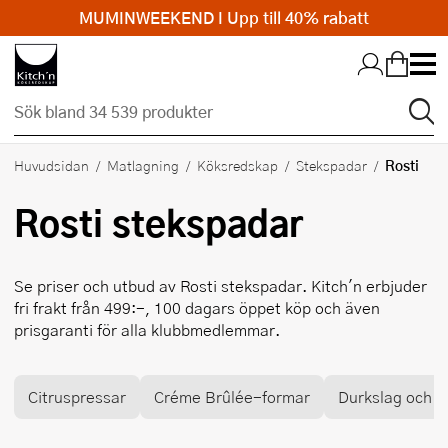
MUMINWEEKEND I Upp till 40% rabatt
Hopp till huvudinnehållet
Rosti
Huvudsidan
Matlagning
Köksredskap
Stekspadar
Rosti
stekspadar
Se priser och utbud av
Rosti
stekspadar. Kitch'n erbjuder
fri frakt från 499:-, 100 dagars öppet köp och även
prisgaranti för alla klubbmedlemmar.
Citruspressar
Créme Brûlée-formar
Durkslag och si