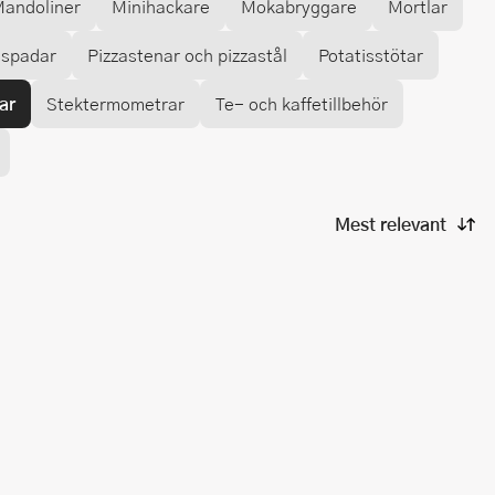
andoliner
Minihackare
Mokabryggare
Mortlar
aspadar
Pizzastenar och pizzastål
Potatisstötar
ar
Stektermometrar
Te- och kaffetillbehör