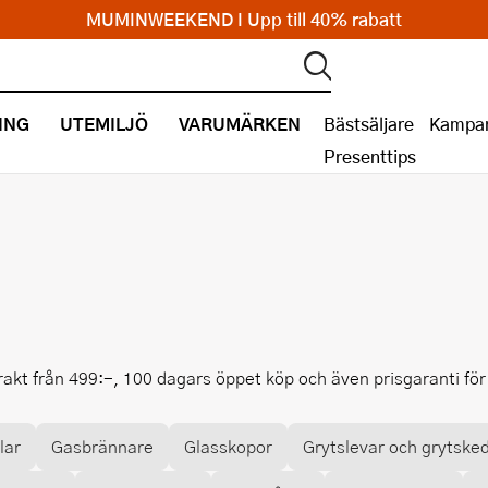
MUMINWEEKEND I Upp till 40% rabatt
ING
UTEMILJÖ
VARUMÄRKEN
Bästsäljare
Kampan
Presenttips
frakt från 499:-, 100 dagars öppet köp och även prisgaranti f
lar
Gasbrännare
Glasskopor
Grytslevar och grytske