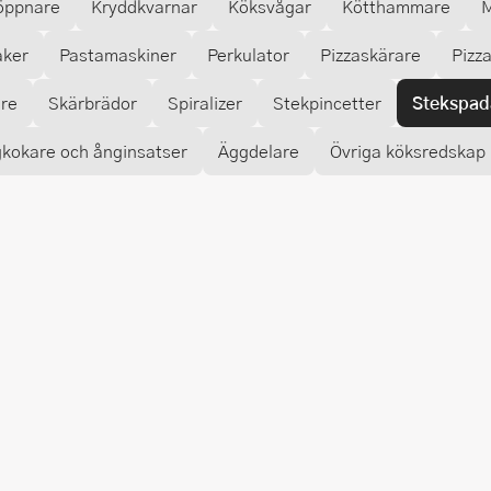
öppnare
Kryddkvarnar
Köksvågar
Kötthammare
M
aker
Pastamaskiner
Perkulator
Pizzaskärare
Pizz
are
Skärbrädor
Spiralizer
Stekpincetter
Stekspad
kokare och ånginsatser
Äggdelare
Övriga köksredskap