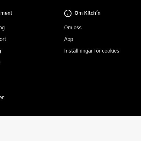
iment
Om Kitch'n
ng
Om oss
ort
App
g
Inställningar för cookies
g
er