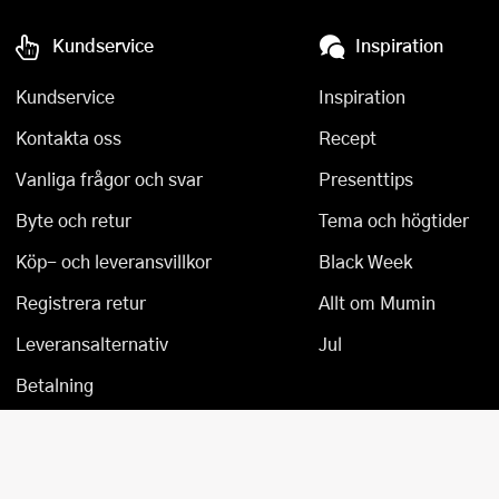
Övriga köksmaskiner
Salladsslungor
Kundservice
Inspiration
Saxar
Kundservice
Inspiration
Skalare
Kontakta oss
Recept
Skärbrädor
Vanliga frågor och svar
Presenttips
Byte och retur
Tema och högtider
Spiralizer
Köp- och leveransvillkor
Black Week
Stekpincetter
Registrera retur
Allt om Mumin
Stekspadar
Leveransalternativ
Jul
Stektermometrar
Betalning
Te- och kaffetillbehör
Timers