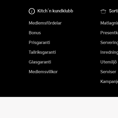
Kitch´n kundklubb
Sort
Medlemsfördelar
Matlagni
Bonus
Presentk
Prisgaranti
Serverin
Tallriksgaranti
Inrednin
Glasgaranti
Utemiljö
Medlemsvillkor
Serviser
Kampanj