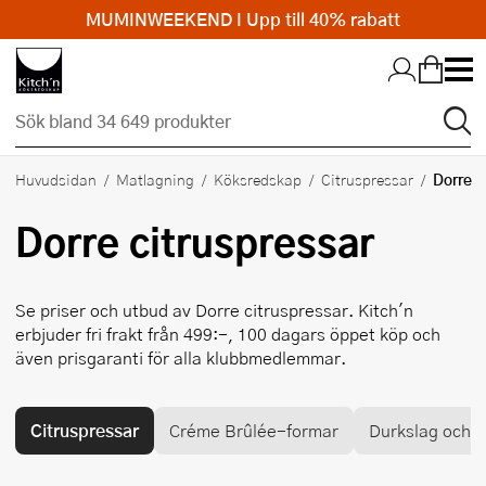
MUMINWEEKEND I Upp till 40% rabatt
Hopp till huvudinnehållet
Dorre
Huvudsidan
Matlagning
Köksredskap
Citruspressar
Dorre
citruspressar
Se priser och utbud av
Dorre
citruspressar. Kitch'n
erbjuder fri frakt från 499:-, 100 dagars öppet köp och
även prisgaranti för alla klubbmedlemmar.
Citruspressar
Créme Brûlée-formar
Durkslag och si