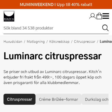
MUMINWEEKEND I Upp till 40% rabatt
Hopp till huvudinnehållet
Lumina
Huvudsidan
Matlagning
Köksredskap
Citruspressar
Luminarc
citruspressar
Se priser och utbud av
Luminarc
citruspressar. Kitch'n
erbjuder fri frakt från 499:-, 100 dagars öppet köp och
även prisgaranti för alla klubbmedlemmar.
Citruspressar
Créme Brûlée-formar
Durkslag och si