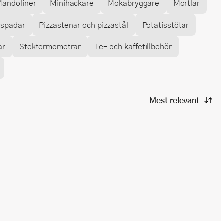
andoliner
Minihackare
Mokabryggare
Mortlar
aspadar
Pizzastenar och pizzastål
Potatisstötar
ar
Stektermometrar
Te- och kaffetillbehör