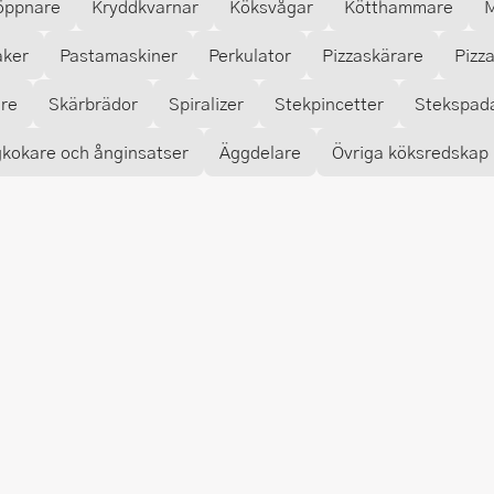
öppnare
Kryddkvarnar
Köksvågar
Kötthammare
M
aker
Pastamaskiner
Perkulator
Pizzaskärare
Pizz
are
Skärbrädor
Spiralizer
Stekpincetter
Stekspad
kokare och ånginsatser
Äggdelare
Övriga köksredskap