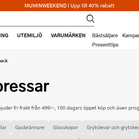
MUMINWEEKEND I Upp till 40% rabatt
ING
UTEMILJÖ
VARUMÄRKEN
Bästsäljare
Kampan
Presenttips
back
pressar
bjuder fri frakt från 499:-, 100 dagars öppet köp och även pri
lar
Gasbrännare
Glasskopor
Grytslevar och grytske