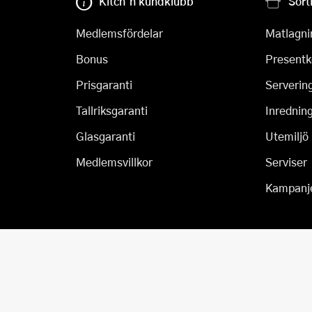
Kitch´n kundklubb
Sort
Medlemsfördelar
Matlagni
Bonus
Presentk
Prisgaranti
Serverin
Tallriksgaranti
Inrednin
Glasgaranti
Utemiljö
Medlemsvillkor
Serviser
Kampanj