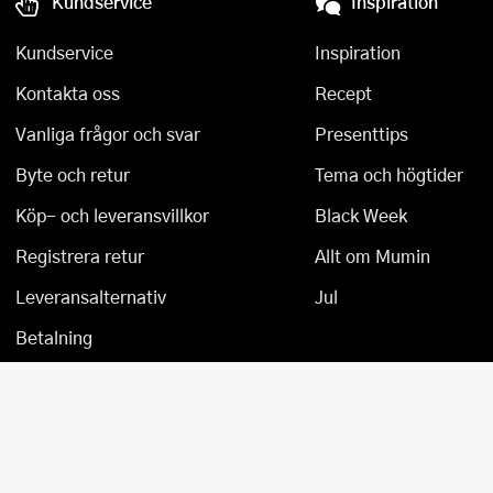
Kundservice
Inspiration
Övriga köksmaskiner
Salladsslungor
Kundservice
Inspiration
Saxar
Kontakta oss
Recept
Skalare
Vanliga frågor och svar
Presenttips
Skärbrädor
Byte och retur
Tema och högtider
Köp- och leveransvillkor
Black Week
Spiralizer
Registrera retur
Allt om Mumin
Stekpincetter
Leveransalternativ
Jul
Stekspadar
Betalning
Stektermometrar
Te- och kaffetillbehör
Timers