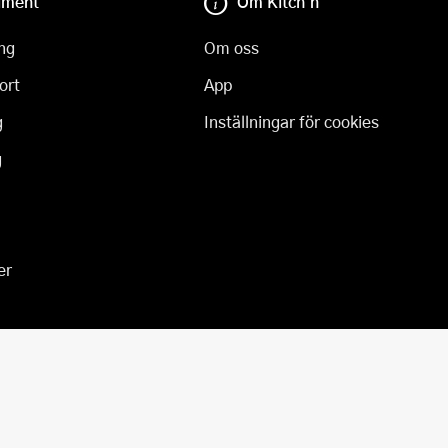
iment
Om Kitch'n
ng
Om oss
ort
App
g
Inställningar för cookies
g
er