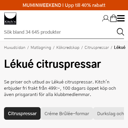
MUMINWEEKEND I Upp till 40% rabatt
Hopp till huvudinnehållet
Lékué
Huvudsidan
Matlagning
Köksredskap
Citruspressar
Lékué
citruspressar
Se priser och utbud av
Lékué
citruspressar. Kitch'n
erbjuder fri frakt från 499:-, 100 dagars öppet köp och
även prisgaranti för alla klubbmedlemmar.
Citruspressar
Créme Brûlée-formar
Durkslag och si