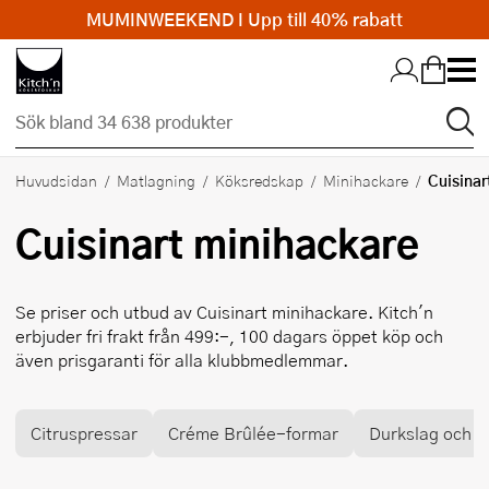
MUMINWEEKEND I Upp till 40% rabatt
Hopp till huvudinnehållet
Cuisinar
Huvudsidan
Matlagning
Köksredskap
Minihackare
Cuisinart
minihackare
Se priser och utbud av
Cuisinart
minihackare. Kitch'n
erbjuder fri frakt från 499:-, 100 dagars öppet köp och
även prisgaranti för alla klubbmedlemmar.
Citruspressar
Créme Brûlée-formar
Durkslag och si