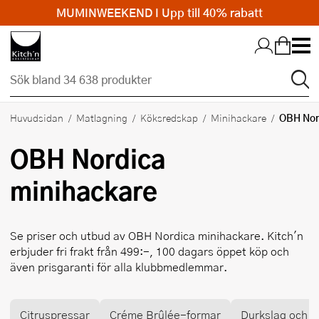
MUMINWEEKEND I Upp till 40% rabatt
Hopp till huvudinnehållet
OBH Nor
Huvudsidan
Matlagning
Köksredskap
Minihackare
OBH Nordica
minihackare
Se priser och utbud av
OBH Nordica
minihackare. Kitch'n
erbjuder fri frakt från 499:-, 100 dagars öppet köp och
även prisgaranti för alla klubbmedlemmar.
Citruspressar
Créme Brûlée-formar
Durkslag och si