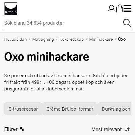
Hopp till huvudinnehållet
Oxo
Huvudsidan
Matlagning
Köksredskap
Minihackare
Oxo
minihackare
Se priser och utbud av
Oxo
minihackare. Kitch'n erbjuder
fri frakt från 499:-, 100 dagars öppet köp och även
prisgaranti för alla klubbmedlemmar.
Citruspressar
Créme Brûlée-formar
Durkslag och si
Filtrer