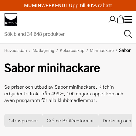
MUMINWEEKEND I Upp till 40% rabatt
Hopp till huvudinnehållet
Sabor
Huvudsidan
Matlagning
Köksredskap
Minihackare
Sabor
minihackare
Se priser och utbud av
Sabor
minihackare. Kitch'n
erbjuder fri frakt från 499:-, 100 dagars öppet köp och
även prisgaranti för alla klubbmedlemmar.
Citruspressar
Créme Brûlée-formar
Durkslag och si