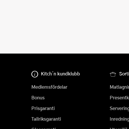
Kitch´n kundklubb
Sort
Medlemsfördelar
Matlagni
Bonus
Presentk
Prisgaranti
Serverin
Tallriksgaranti
Inrednin