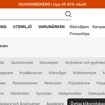
MUMINWEEKEND I Upp till 40% rabatt
ING
UTEMILJÖ
VARUMÄRKEN
Bästsäljare
Kampan
Presenttips
atake
lar
Gasbrännare
Glasskopor
Grytslevar och grytske
öppnare
Kryddkvarnar
Köksvågar
Kötthammare
M
aker
Pastamaskiner
Perkulator
Pizzaskärare
Pizz
are
Skärbrädor
Spiralizer
Stekpincetter
Stekspad
kokare och ånginsatser
Äggdelare
Övriga köksredska