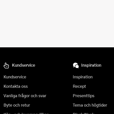
Övriga köksmaskiner
Salladsslungor
Saxar
Skalare
Skärbrädor
Spiralizer
Stekpincetter
Kundservice
Inspiration
Stekspadar
Kundservice
Inspiration
Stektermometrar
Kontakta oss
Recept
Vanliga frågor och svar
Presenttips
Te- och kaffetillbehör
Byte och retur
Tema och högtider
Timers