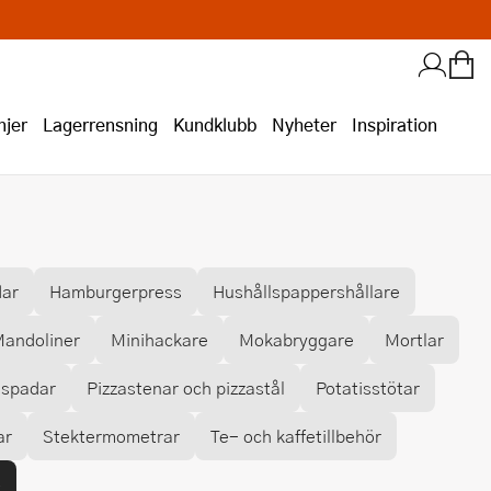
jer
Lagerrensning
Kundklubb
Nyheter
Inspiration
dar
Hamburgerpress
Hushållspappershållare
andoliner
Minihackare
Mokabryggare
Mortlar
aspadar
Pizzastenar och pizzastål
Potatisstötar
ar
Stektermometrar
Te- och kaffetillbehör
p