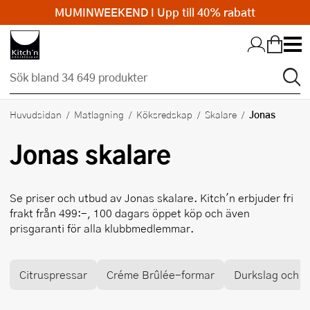
MUMINWEEKEND I Upp till 40% rabatt
Hopp till huvudinnehållet
Jonas
Huvudsidan
Matlagning
Köksredskap
Skalare
Jonas
skalare
Se priser och utbud av
Jonas
skalare. Kitch'n erbjuder fri
frakt från 499:-, 100 dagars öppet köp och även
prisgaranti för alla klubbmedlemmar.
Citruspressar
Créme Brûlée-formar
Durkslag och si