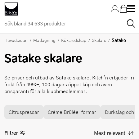
Hopp till huvudinnehållet
Satake
Huvudsidan
Matlagning
Köksredskap
Skalare
Satake
skalare
Se priser och utbud av
Satake
skalare. Kitch'n erbjuder fri
frakt från 499:-, 100 dagars öppet köp och även
prisgaranti för alla klubbmedlemmar.
Citruspressar
Créme Brûlée-formar
Durkslag och si
Filtrer