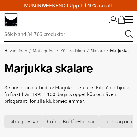
MUMINWEEKEND I Upp till 40% rabatt
Hopp till huvudinnehållet
Marjukka
Huvudsidan
Matlagning
Köksredskap
Skalare
Marjukka
skalare
Se priser och utbud av
Marjukka
skalare. Kitch'n erbjuder
fri frakt från 499:-, 100 dagars öppet köp och även
prisgaranti för alla klubbmedlemmar.
Citruspressar
Créme Brûlée-formar
Durkslag och si