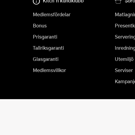
Kitch´n kundklubb
Sort
Medlemsfördelar
Matlagni
Bonus
Presentk
Prisgaranti
Serverin
Tallriksgaranti
Inrednin
Glasgaranti
Utemiljö
Medlemsvillkor
Serviser
Kampanj