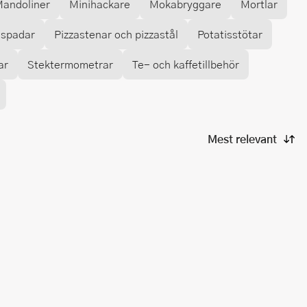
andoliner
Minihackare
Mokabryggare
Mortlar
aspadar
Pizzastenar och pizzastål
Potatisstötar
ar
Stektermometrar
Te- och kaffetillbehör