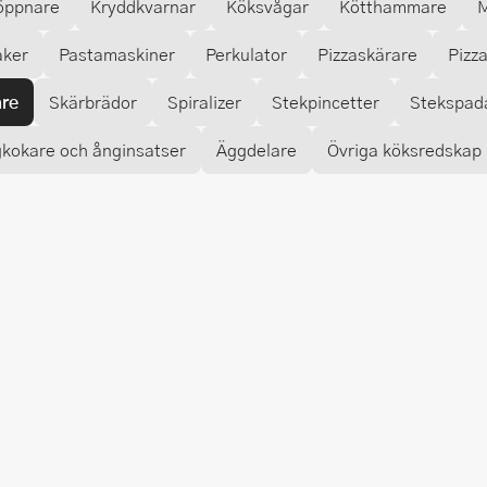
öppnare
Kryddkvarnar
Köksvågar
Kötthammare
M
aker
Pastamaskiner
Perkulator
Pizzaskärare
Pizz
are
Skärbrädor
Spiralizer
Stekpincetter
Stekspad
kokare och ånginsatser
Äggdelare
Övriga köksredskap