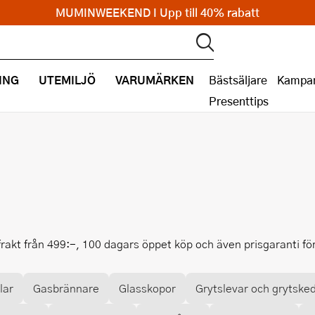
MUMINWEEKEND I Upp till 40% rabatt
ING
UTEMILJÖ
VARUMÄRKEN
Bästsäljare
Kampan
Presenttips
i frakt från 499:-, 100 dagars öppet köp och även prisgaranti f
lar
Gasbrännare
Glasskopor
Grytslevar och grytske