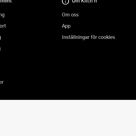
iment
Om Kitch'n
ng
Om oss
ort
App
g
Inställningar för cookies
g
er