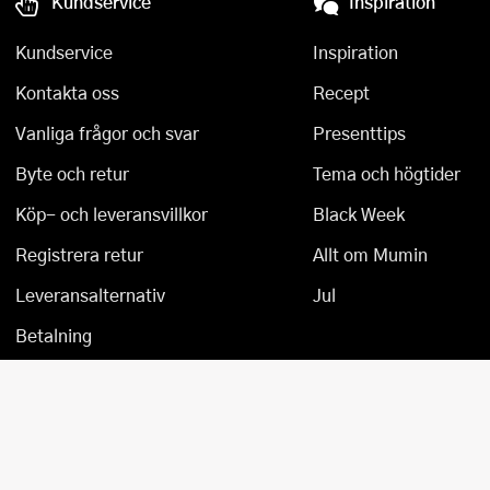
Kundservice
Inspiration
Övriga köksmaskiner
Salladsslungor
Kundservice
Inspiration
Saxar
Kontakta oss
Recept
Skalare
Vanliga frågor och svar
Presenttips
Skärbrädor
Byte och retur
Tema och högtider
Köp- och leveransvillkor
Black Week
Spiralizer
Registrera retur
Allt om Mumin
Stekpincetter
Leveransalternativ
Jul
Stekspadar
Betalning
Stektermometrar
Te- och kaffetillbehör
Timers