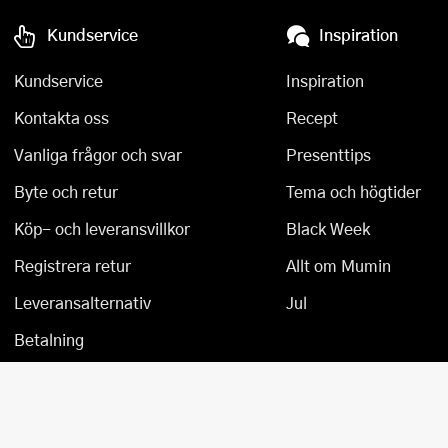
Övriga köksmaskiner
Salladsslungor
Kundservice
Inspiration
Saxar
Kundservice
Inspiration
Skalare
Kontakta oss
Recept
Vanliga frågor och svar
Presenttips
Skärbrädor
Byte och retur
Tema och högtider
Spiralizer
Köp- och leveransvillkor
Black Week
Stekpincetter
Registrera retur
Allt om Mumin
Stekspadar
Leveransalternativ
Jul
Stektermometrar
Betalning
Te- och kaffetillbehör
Timers