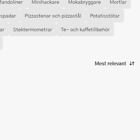
andoliner
Minihackare
Mokabryggare
Mortlar
aspadar
Pizzastenar och pizzastål
Potatisstötar
ar
Stektermometrar
Te- och kaffetillbehör