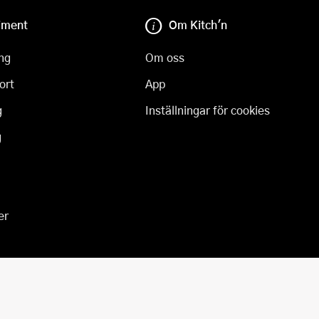
iment
Om Kitch'n
ng
Om oss
ort
App
g
Inställningar för cookies
g
er