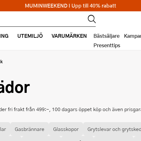
MUMINWEEKEND I Upp till 40% rabatt
ING
UTEMILJÖ
VARUMÄRKEN
Bästsäljare
Kampan
Presenttips
ck
ädor
der fri frakt från 499:-, 100 dagars öppet köp och även prisga
lar
Gasbrännare
Glasskopor
Grytslevar och grytske