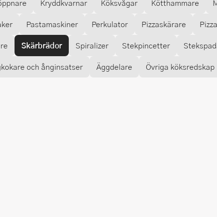
öppnare
Kryddkvarnar
Köksvågar
Kötthammare
M
aker
Pastamaskiner
Perkulator
Pizzaskärare
Pizz
are
Skärbrädor
Spiralizer
Stekpincetter
Stekspad
kokare och ånginsatser
Äggdelare
Övriga köksredskap