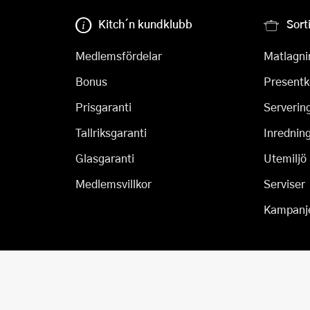
Kitch´n kundklubb
Sort
Medlemsfördelar
Matlagni
Bonus
Presentk
Prisgaranti
Serverin
Tallriksgaranti
Inrednin
Glasgaranti
Utemiljö
Medlemsvillkor
Serviser
Kampanj