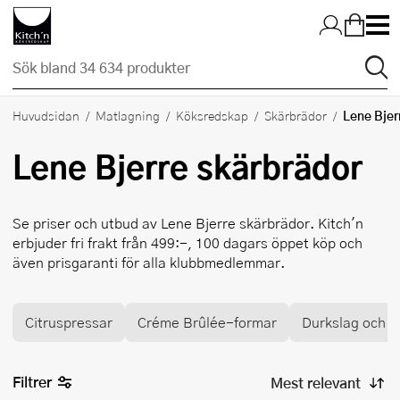
Hopp till huvudinnehållet
Lene Bjer
Huvudsidan
Matlagning
Köksredskap
Skärbrädor
Lene Bjerre
skärbrädor
Se priser och utbud av
Lene Bjerre
skärbrädor. Kitch'n
erbjuder fri frakt från 499:-, 100 dagars öppet köp och
även prisgaranti för alla klubbmedlemmar.
Citruspressar
Créme Brûlée-formar
Durkslag och si
Filtrer