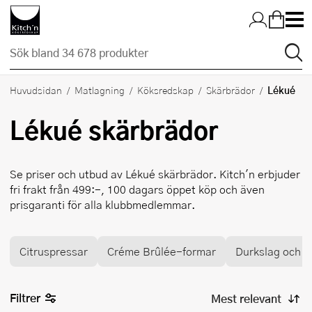
Hopp till huvudinnehållet
Lékué
Huvudsidan
Matlagning
Köksredskap
Skärbrädor
Lékué
skärbrädor
Se priser och utbud av
Lékué
skärbrädor. Kitch'n erbjuder
fri frakt från 499:-, 100 dagars öppet köp och även
prisgaranti för alla klubbmedlemmar.
Citruspressar
Créme Brûlée-formar
Durkslag och si
Filtrer