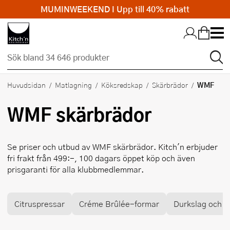
MUMINWEEKEND I Upp till 40% rabatt
Hopp till huvudinnehållet
WMF
Huvudsidan
Matlagning
Köksredskap
Skärbrädor
WMF
skärbrädor
Se priser och utbud av
WMF
skärbrädor. Kitch'n erbjuder
fri frakt från 499:-, 100 dagars öppet köp och även
prisgaranti för alla klubbmedlemmar.
Citruspressar
Créme Brûlée-formar
Durkslag och si