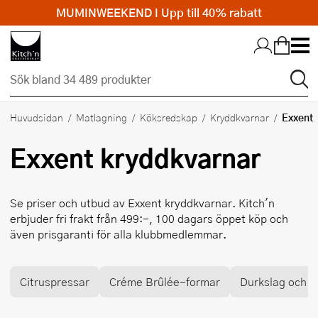
MUMINWEEKEND I Upp till 40% rabatt
Hopp till huvudinnehållet
Exxent
Huvudsidan
Matlagning
Köksredskap
Kryddkvarnar
Exxent
kryddkvarnar
Se priser och utbud av
Exxent
kryddkvarnar. Kitch'n
erbjuder fri frakt från 499:-, 100 dagars öppet köp och
även prisgaranti för alla klubbmedlemmar.
Citruspressar
Créme Brûlée-formar
Durkslag och si