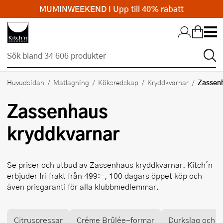
MUMINWEEKEND I Upp till 40% rabatt
Hopp till huvudinnehållet
Zassen
Huvudsidan
Matlagning
Köksredskap
Kryddkvarnar
Zassenhaus
kryddkvarnar
Se priser och utbud av
Zassenhaus
kryddkvarnar. Kitch'n
erbjuder fri frakt från 499:-, 100 dagars öppet köp och
även prisgaranti för alla klubbmedlemmar.
Citruspressar
Créme Brûlée-formar
Durkslag och si