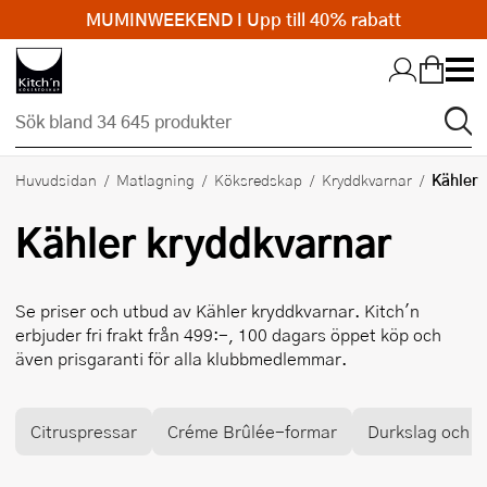
MUMINWEEKEND I Upp till 40% rabatt
Hopp till huvudinnehållet
Kähler
Huvudsidan
Matlagning
Köksredskap
Kryddkvarnar
Kähler
kryddkvarnar
Se priser och utbud av
Kähler
kryddkvarnar. Kitch'n
erbjuder fri frakt från 499:-, 100 dagars öppet köp och
även prisgaranti för alla klubbmedlemmar.
Citruspressar
Créme Brûlée-formar
Durkslag och si