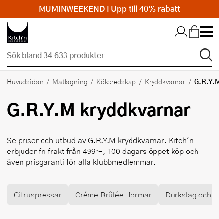
MUMINWEEKEND I Upp till 40% rabatt
Hopp till huvudinnehållet
G.R.Y.
Huvudsidan
Matlagning
Köksredskap
Kryddkvarnar
G.R.Y.M
kryddkvarnar
Se priser och utbud av
G.R.Y.M
kryddkvarnar. Kitch'n
erbjuder fri frakt från 499:-, 100 dagars öppet köp och
även prisgaranti för alla klubbmedlemmar.
Citruspressar
Créme Brûlée-formar
Durkslag och si