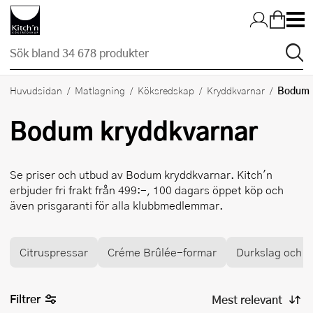
Hopp till huvudinnehållet
Bodum
Huvudsidan
Matlagning
Köksredskap
Kryddkvarnar
Bodum
kryddkvarnar
Se priser och utbud av
Bodum
kryddkvarnar. Kitch'n
erbjuder fri frakt från 499:-, 100 dagars öppet köp och
även prisgaranti för alla klubbmedlemmar.
Citruspressar
Créme Brûlée-formar
Durkslag och si
Filtrer