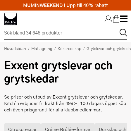
MUMINWEEKEND I Upp till 40% rabatt
Hopp till huvudinnehållet
Huvudsidan
Matlagning
Köksredskap
Grytslevar och grytskeda
Exxent
grytslevar och
grytskedar
Se priser och utbud av
Exxent
grytslevar och grytskedar.
Kitch'n erbjuder fri frakt från 499:-, 100 dagars öppet köp
och även prisgaranti för alla klubbmedlemmar.
Citruspressar
Créme Brûlée-formar
Durkslag och si