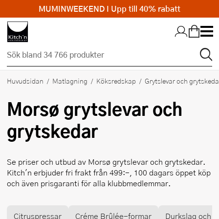
MUMINWEEKEND I Upp till 40% rabatt
Hopp till huvudinnehållet
Huvudsidan
Matlagning
Köksredskap
Grytslevar och grytskeda
Morsø
grytslevar och
grytskedar
Se priser och utbud av
Morsø
grytslevar och grytskedar.
Kitch'n erbjuder fri frakt från 499:-, 100 dagars öppet köp
och även prisgaranti för alla klubbmedlemmar.
Citruspressar
Créme Brûlée-formar
Durkslag och si