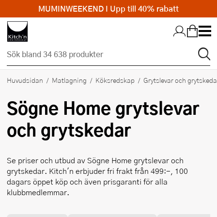
MUMINWEEKEND I Upp till 40% rabatt
Hopp till huvudinnehållet
Huvudsidan
Matlagning
Köksredskap
Grytslevar och grytskeda
Sögne Home
grytslevar
och grytskedar
Se priser och utbud av
Sögne Home
grytslevar och
grytskedar. Kitch'n erbjuder fri frakt från 499:-, 100
dagars öppet köp och även prisgaranti för alla
klubbmedlemmar.