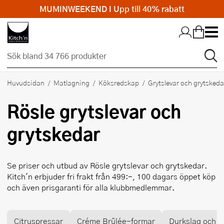
MUMINWEEKEND I Upp till 40% rabatt
Hopp till huvudinnehållet
Huvudsidan
Matlagning
Köksredskap
Grytslevar och grytskeda
Rösle
grytslevar och
grytskedar
Se priser och utbud av
Rösle
grytslevar och grytskedar.
Kitch'n erbjuder fri frakt från 499:-, 100 dagars öppet köp
och även prisgaranti för alla klubbmedlemmar.
Citruspressar
Créme Brûlée-formar
Durkslag och si