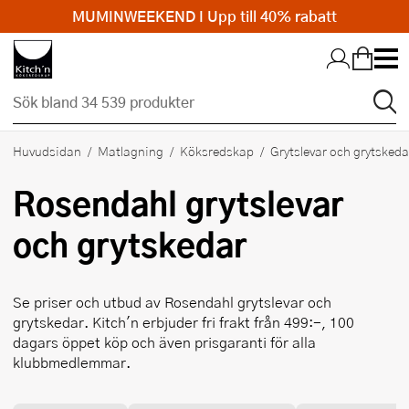
MUMINWEEKEND I Upp till 40% rabatt
Hopp till huvudinnehållet
Huvudsidan
Matlagning
Köksredskap
Grytslevar och grytskeda
Rosendahl
grytslevar
och grytskedar
Se priser och utbud av
Rosendahl
grytslevar och
grytskedar. Kitch'n erbjuder fri frakt från 499:-, 100
dagars öppet köp och även prisgaranti för alla
klubbmedlemmar.