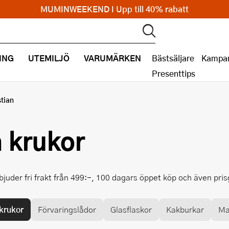
MUMINWEEKEND I Upp till 40% rabatt
ING
UTEMILJÖ
VARUMÄRKEN
Bästsäljare
Kampan
Presenttips
tian
 krukor
bjuder fri frakt från 499:-, 100 dagars öppet köp och även pri
krukor
Förvaringslådor
Glasflaskor
Kakburkar
Ma