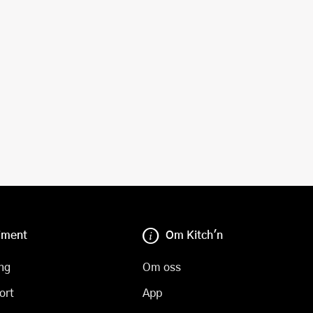
iment
Om Kitch'n
ng
Om oss
ort
App