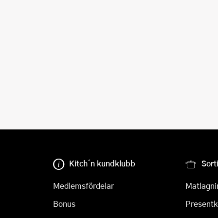
Kitch´n kundklubb
Sort
Medlemsfördelar
Matlagni
Bonus
Presentk