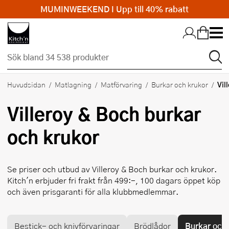
MUMINWEEKEND I Upp till 40% rabatt
Hopp till huvudinnehållet
Vil
Huvudsidan
Matlagning
Matförvaring
Burkar och krukor
Villeroy & Boch
burkar
och krukor
Se priser och utbud av
Villeroy & Boch
burkar och krukor.
Kitch'n erbjuder fri frakt från 499:-, 100 dagars öppet köp
och även prisgaranti för alla klubbmedlemmar.
Bestick- och knivförvaringar
Brödlådor
Burkar och 