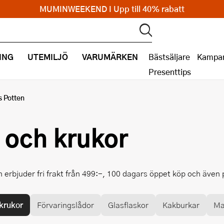
MUMINWEEKEND I Upp till 40% rabatt
ING
UTEMILJÖ
VARUMÄRKEN
Bästsäljare
Kampan
Presenttips
s Potten
 och krukor
n erbjuder fri frakt från 499:-, 100 dagars öppet köp och även
krukor
Förvaringslådor
Glasflaskor
Kakburkar
Ma