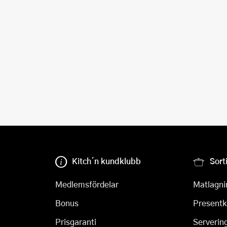
Kitch´n kundklubb
Sort
Medlemsfördelar
Matlagni
Bonus
Presentk
Prisgaranti
Serverin