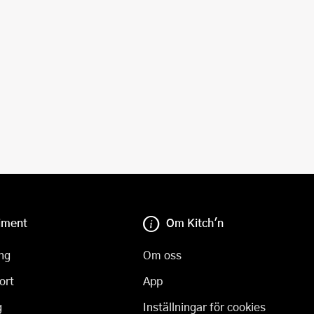
iment
Om Kitch'n
ng
Om oss
ort
App
g
Inställningar för cookies