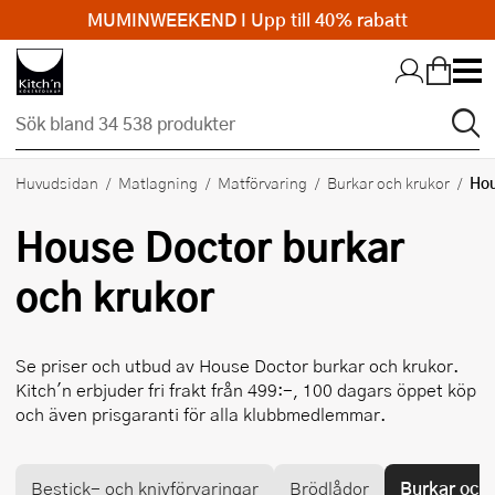
MUMINWEEKEND I Upp till 40% rabatt
Hopp till huvudinnehållet
Hou
Huvudsidan
Matlagning
Matförvaring
Burkar och krukor
House Doctor
burkar
och krukor
Se priser och utbud av
House Doctor
burkar och krukor.
Kitch'n erbjuder fri frakt från 499:-, 100 dagars öppet köp
och även prisgaranti för alla klubbmedlemmar.
Bestick- och knivförvaringar
Brödlådor
Burkar och 