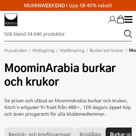
MUMINWEEKEND I Upp till 40% rabatt
Hopp till huvudinnehållet
Mo
Huvudsidan
Matlagning
Matförvaring
Burkar och krukor
MoominArabia
burkar
och krukor
Se priser och utbud av
MoominArabia
burkar och krukor.
Kitch'n erbjuder fri frakt från 499:-, 100 dagars öppet köp
och även prisgaranti för alla klubbmedlemmar.
Bestick- och knivförvaringar
Brödlådor
Burkar och 