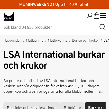
MUMINWEEKEND I Upp till 40% rabatt
Hopp till huvudinnehållet
LSA
Huvudsidan
Matlagning
Matförvaring
Burkar och krukor
LSA International
burkar
och krukor
Se priser och utbud av
LSA International
burkar och
krukor. Kitch'n erbjuder fri frakt från 499:-, 100 dagars
öppet köp och även prisgaranti för alla klubbmedlemmar.
Bestick- och knivförvaringar
Brödlådor
Burkar och 