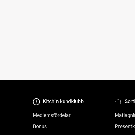
Kitch´n kundklubb
Sort
Medlemsfördelar
Matlagni
Bonus
Presentk