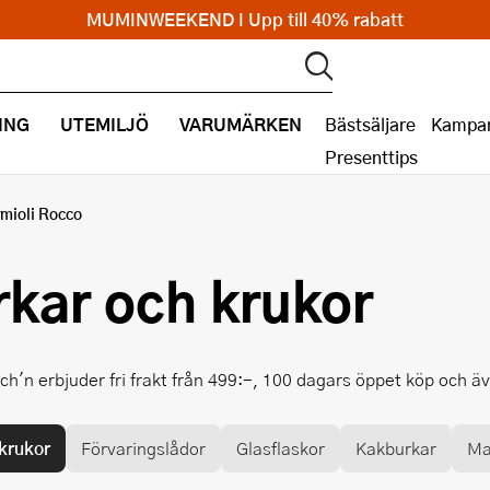
MUMINWEEKEND I Upp till 40% rabatt
ING
UTEMILJÖ
VARUMÄRKEN
Bästsäljare
Kampan
Presenttips
mioli Rocco
rkar och krukor
ch'n erbjuder fri frakt från 499:-, 100 dagars öppet köp och ä
krukor
Förvaringslådor
Glasflaskor
Kakburkar
Ma