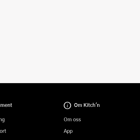
iment
Om Kitch'n
ng
Om oss
ort
App