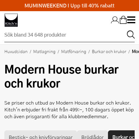
MUMINWEEKEND I Upp till 40% rabatt
Hopp till huvudinnehållet
Mo
Huvudsidan
Matlagning
Matförvaring
Burkar och krukor
Modern House
burkar
och krukor
Se priser och utbud av
Modern House
burkar och krukor.
Kitch'n erbjuder fri frakt från 499:-, 100 dagars öppet köp
och även prisgaranti för alla klubbmedlemmar.
Bestick- och knivförvaringar
Brödlådor
Burkar och 