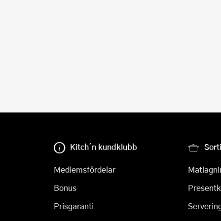
Kitch´n kundklubb
Sort
Medlemsfördelar
Matlagni
Bonus
Presentk
Prisgaranti
Serverin