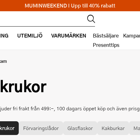
MUMINWEEKEND I Upp till 40% rabatt
ING
UTEMILJÖ
VARUMÄRKEN
Bästsäljare
Kampan
Presenttips
xam
 krukor
juder fri frakt från 499:-, 100 dagars öppet köp och även pris
krukor
Förvaringslådor
Glasflaskor
Kakburkar
Ma