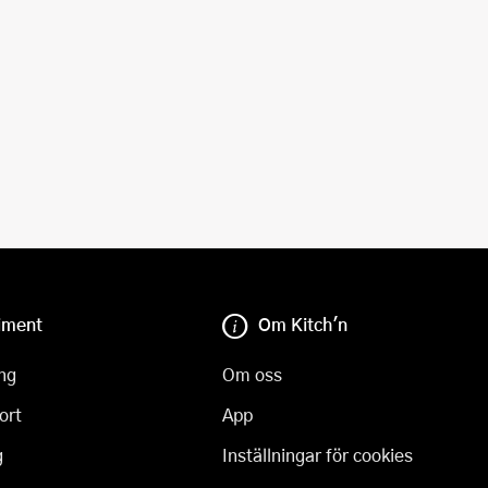
iment
Om Kitch'n
ng
Om oss
ort
App
g
Inställningar för cookies